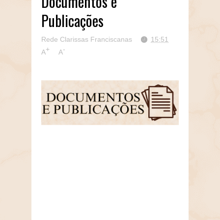
Documentos e
Publicações
Rede Clarissas Franciscanas
15:51
+
-
A
A