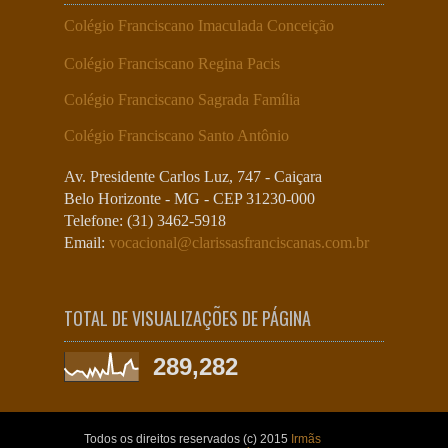
Colégio Franciscano Imaculada Conceição
Colégio Franciscano Regina Pacis
Colégio Franciscano Sagrada Família
Colégio Franciscano Santo Antônio
Av. Presidente Carlos Luz, 747 - Caiçara
Belo Horizonte - MG - CEP 31230-000
Telefone: (31) 3462-5918
Email:
vocacional@clarissasfranciscanas.com.br
TOTAL DE VISUALIZAÇÕES DE PÁGINA
289,282
Todos os direitos reservados (c) 2015
Irmãs