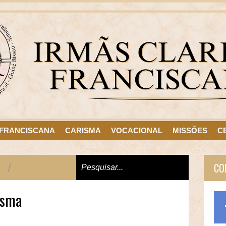
 FRANCISCANA
CARISMA
VOCACIONAL
MISSÕES
C
/
CO
esma