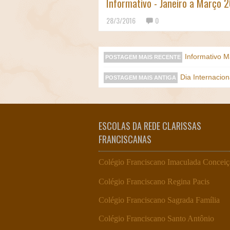
Informativo - Janeiro a Março 
28/3/2016
0
Informativo 
POSTAGEM MAIS RECENTE
Dia Internacio
POSTAGEM MAIS ANTIGA
ESCOLAS DA REDE CLARISSAS
FRANCISCANAS
Colégio Franciscano Imaculada Concei
Colégio Franciscano Regina Pacis
Colégio Franciscano Sagrada Família
Colégio Franciscano Santo Antônio