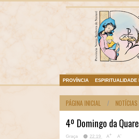
PROVÍNCIA
ESPIRITUALIDADE
PÁGINA INICIAL
/
NOTÍCIAS
4º Domingo da Quar
+
-
Graça
22:19
A
A