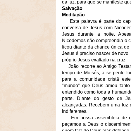
da luz, para que se manifeste q
Salvação
Meditação
Esta palavra é parte do cap
conversa de Jesus com Nicodemos
Jesus durante a noite. Apesa
Nicodemos não compreendia o ca
ficou diante da chance única de
Jesus é preciso nascer de novo. 
próprio Jesus exaltado na cruz.
João recorre ao Antigo Test
tempo de Moisés, a serpente foi
para a comunidade cristã este 
"mundo" que Deus amou tanto a
entendido como toda a humanid
parte. Diante do gesto de J
alcançadas. Recebem uma luz 
indiferentes.
Em nossa assembleia de or
peçamos a Deus o discerniment
quem fala de Deus mas defende a