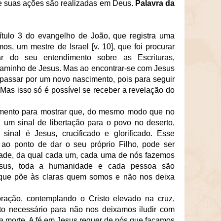
ue suas ações são realizadas em Deus.
Palavra da
ítulo 3 do evangelho de João, que registra uma
, um mestre de Israel [v. 10], que foi procurar
r do seu entendimento sobre as Escrituras,
minho de Jesus. Mas ao encontrar-se com Jesus
 passar por um novo nascimento, pois para seguir
Mas isso só é possível se receber a revelação do
amento para mostrar que, do mesmo modo que no
 um sinal de libertação para o povo no deserto,
sinal é Jesus, crucificado e glorificado. Esse
o ponto de dar o seu próprio Filho, pode ser
ade, da qual cada um, cada uma de nós fazemos
esus, toda a humanidade e cada pessoa são
que põe às claras quem somos e não nos deixa
ação, contemplando o Cristo elevado na cruz,
o necessário para não nos deixamos iludir com
 morte. A fé em Jesus requer de nós que façamos